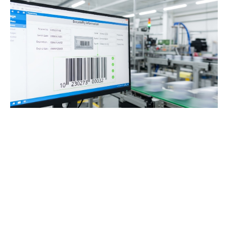
Wypełnij formularz
kontaktowy
Masz pytanie lub potrzebujesz wsparcia?
Wypełnij poniższy formularz, a my
skontaktujemy się z Tobą tak szybko, jak to
możliwe.